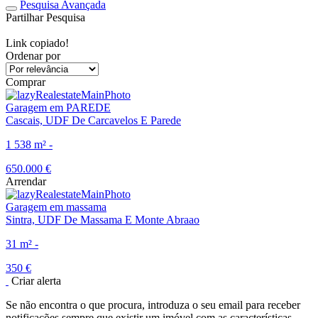
Pesquisa Avançada
Partilhar Pesquisa
Link copiado!
Ordenar por
realestateOrder
Comprar
Garagem em PAREDE
Cascais, UDF De Carcavelos E Parede
1
538 m²
-
650.000 €
Arrendar
Garagem em massama
Sintra, UDF De Massama E Monte Abraao
31 m²
-
350 €
Criar alerta
Se não encontra o que procura, introduza o seu email para receber
notificações sempre que existir um imóvel com as características