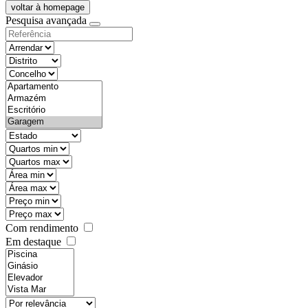
voltar à homepage
Pesquisa avançada
objective
districtId
countyId
types
state
mintypo
maxtypo
minarea
maxarea
minprice
maxprice
Com rendimento
Em destaque
features
realestateOrder