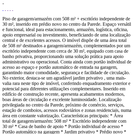
-
Piso de garagem/armazém com 508 m² + escritório independente de
30 m², inserido em prédio novo no centro da Parede. Espaço versátil
e funcional, ideal para estacionamento, armazém, logística, oficina,
apoio empresarial ou investimento, beneficiando de uma localização
central e de excelentes acessos. O imóvel dispõe de uma área total
de 508 m² destinados a garagem/armazém, complementados por um
escritório independente com cerca de 30 m², equipado com casa de
banho privativa, proporcionando uma solução prática para apoio
administrativo ou operacional. Conta ainda com portão individual de
acesso ao espaço e portão automático de entrada na garagem,
garantindo maior comodidade, segurança e facilidade de circulação.
No exterior, destaca-se um agradável jardim privativo , uma mais-
valia rara neste tipo de imóvel, conferindo enquadramento exterior e
potencial para diferentes utilizações complementares. Inserido em
edifício de construção recente, apresenta acabamentos modernos,
boas áreas de circulação e excelente luminosidade. Localização
privilegiada no centro da Parede, próximo de comércio, serviços,
estação de comboios, acessos rodoviários e zonas residenciais, numa
área em constante valorização. Características principais: * Área
total de garagem/armazém: 508 m² * Escritório independente com
30 m² * Casa de banho de apoio * Portão individual de acesso *
Portão automático na garagem * Jardim privativo * Prédio novo *