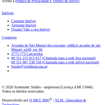
Aceito a
Política de Privacidade e Termos de serviço
Imóveis
Comprar Imóvel
Arrendar Imóvel
Quanto Vale o seu Imóvel
Contactos
Avenida de São Miguel das encostas, edifício arcadas de são
Miguel, n249, esc 60
2775-775 Carcavelos
00 351 215 815 617 (Chamada para a rede fixa nacional)
00 351 967 538 558 (Chamada para a rede móvel nacional)
borala@vendieuacasa.pt
© 2026
Systematic Smiles - unipessoal (Licença AMI 15946).
Todos os direitos reservados.
®
Desenvolvido por
O MEU IMO
/
XLM - Innovation &
Technology