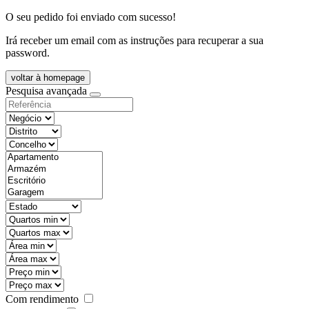
O seu pedido foi enviado com sucesso!
Irá receber um email com as instruções para recuperar a sua
password.
voltar à homepage
Pesquisa avançada
objective
districtId
countyId
types
state
mintypo
maxtypo
minarea
maxarea
minprice
maxprice
Com rendimento