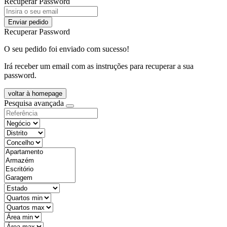
Recuperar Password
Enviar pedido
Recuperar Password
O seu pedido foi enviado com sucesso!
Irá receber um email com as instruções para recuperar a sua
password.
voltar à homepage
Pesquisa avançada
objective
districtId
countyId
types
state
mintypo
maxtypo
minarea
maxarea