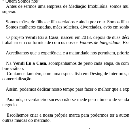
" Quem Somos nós"
Antes de sermos uma empresa de Mediação Imobiliária, somos mulher
superar.
Somos mães, de filhos e filhas criados e ainda por criar. Somos fil
Somos mulheres casadas, mães solteiras, divorciadas, avós em son
O projeto
Vendi Eu a Casa
, nasceu em 2018, depois de duas déc
trabalhar em conformidade com os nossos
Valores de Integridade, Ex
Acreditamos que a experiência e a maturidade nos permitem, prioriza
Na
Vendi Eu a Casa
, acompanhamos de perto cada etapa, da compr
burocrático.
Contamos também, com uma especialista em Desing de Interiores, cuja 
comercialização.
Assim, podemos dedicar nosso tempo para fazer o melhor que a experi
Para nós, o verdadeiro sucesso não se mede pelo número de vendas, 
negócio.
Escolhemos criar a nossa própria marca para podermos ter a auton
outras marcas do mercado.