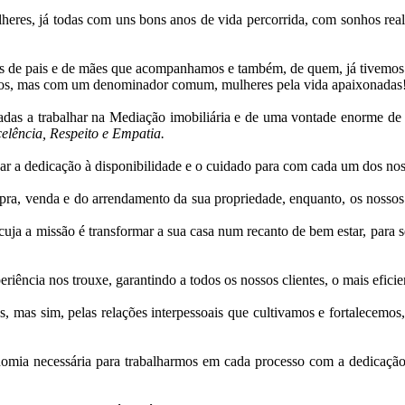
es, já todas com uns bons anos de vida percorrida, com sonhos real
has de pais e de mães que acompanhamos e também, de quem, já tivemos
hos, mas com um denominador comum, mulheres pela vida apaixonadas
adas a trabalhar na Mediação imobiliária e de uma vontade enorme de 
celência, Respeito e Empatia.
r a dedicação à disponibilidade e o cuidado para com cada um dos noss
a, venda e do arrendamento da sua propriedade, enquanto, os nossos pa
a missão é transformar a sua casa num recanto de bem estar, para seu 
ência nos trouxe, garantindo a todos os nossos clientes, o mais efici
mas sim, pelas relações interpessoais que cultivamos e fortalecemos,
omia necessária para trabalharmos em cada processo com a dedicação 