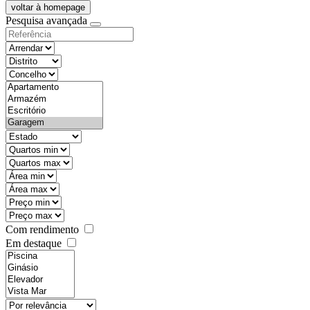
voltar à homepage
Pesquisa avançada
objective
districtId
countyId
types
state
mintypo
maxtypo
minarea
maxarea
minprice
maxprice
Com rendimento
Em destaque
features
realestateOrder