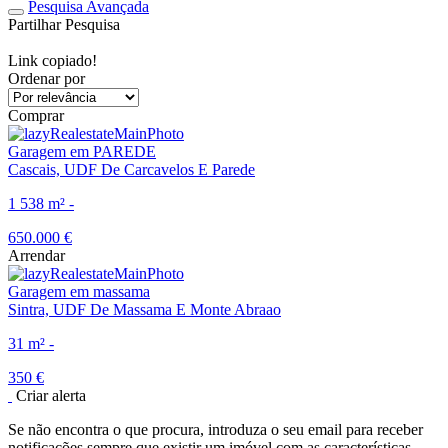
Pesquisa Avançada
Partilhar Pesquisa
Link copiado!
Ordenar por
realestateOrder
Comprar
Garagem em PAREDE
Cascais, UDF De Carcavelos E Parede
1
538 m²
-
650.000 €
Arrendar
Garagem em massama
Sintra, UDF De Massama E Monte Abraao
31 m²
-
350 €
Criar alerta
Se não encontra o que procura, introduza o seu email para receber
notificações sempre que existir um imóvel com as características