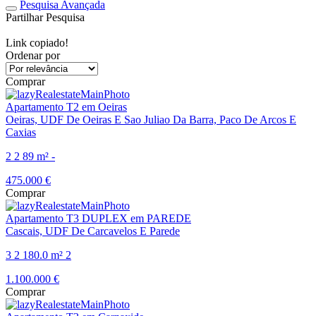
Pesquisa Avançada
Partilhar Pesquisa
Link copiado!
Ordenar por
realestateOrder
Comprar
Apartamento T2 em Oeiras
Oeiras, UDF De Oeiras E Sao Juliao Da Barra, Paco De Arcos E
Caxias
2
2
89 m²
-
475.000 €
Comprar
Apartamento T3 DUPLEX em PAREDE
Cascais, UDF De Carcavelos E Parede
3
2
180.0 m²
2
1.100.000 €
Comprar