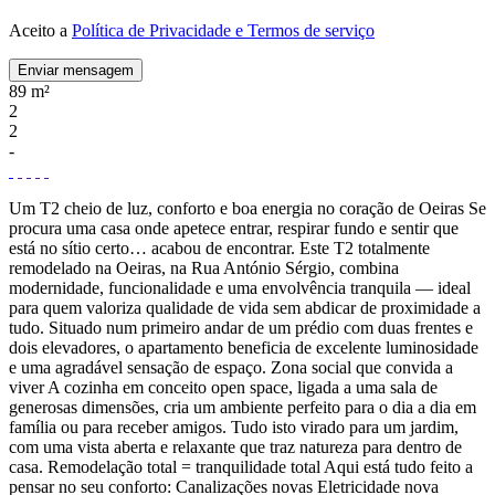
Aceito a
Política de Privacidade e Termos de serviço
Enviar mensagem
89 m²
2
2
-
Um T2 cheio de luz, conforto e boa energia no coração de Oeiras Se
procura uma casa onde apetece entrar, respirar fundo e sentir que
está no sítio certo… acabou de encontrar. Este T2 totalmente
remodelado na Oeiras, na Rua António Sérgio, combina
modernidade, funcionalidade e uma envolvência tranquila — ideal
para quem valoriza qualidade de vida sem abdicar de proximidade a
tudo. Situado num primeiro andar de um prédio com duas frentes e
dois elevadores, o apartamento beneficia de excelente luminosidade
e uma agradável sensação de espaço. Zona social que convida a
viver A cozinha em conceito open space, ligada a uma sala de
generosas dimensões, cria um ambiente perfeito para o dia a dia em
família ou para receber amigos. Tudo isto virado para um jardim,
com uma vista aberta e relaxante que traz natureza para dentro de
casa. Remodelação total = tranquilidade total Aqui está tudo feito a
pensar no seu conforto: Canalizações novas Eletricidade nova