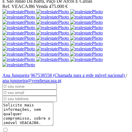
E São Julião Da Barra, Paço De Arcos E Caxias
Ref. VEACAJ86
Venda
475.000 €
Ana Junqueira
967538558 (Chamada para a rede móvel nacional)
/
ana.junqueira@vendieuacasa.pt