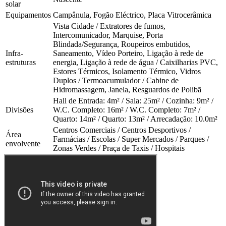
solar
Equipamentos
Campânula, Fogão Eléctrico, Placa Vitrocerâmica
Vista Cidade / Extratores de fumos,
Intercomunicador, Marquise, Porta
Blindada/Segurança, Roupeiros embutidos,
Infra-
Saneamento, Vídeo Porteiro, Ligação à rede de
estruturas
energia, Ligação à rede de água / Caixilharias PVC,
Estores Térmicos, Isolamento Térmico, Vidros
Duplos / Termoacumulador / Cabine de
Hidromassagem, Janela, Resguardos de Polibã
Hall de Entrada: 4m² / Sala: 25m² / Cozinha: 9m² /
Divisões
W.C. Completo: 16m² / W.C. Completo: 7m² /
Quarto: 14m² / Quarto: 13m² / Arrecadação: 10.0m²
Centros Comerciais / Centros Desportivos /
Área
Farmácias / Escolas / Super Mercados / Parques /
envolvente
Zonas Verdes / Praça de Taxis / Hospitais