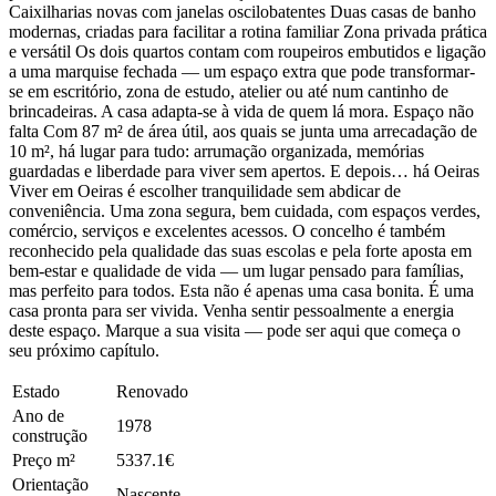
Caixilharias novas com janelas oscilobatentes Duas casas de banho
modernas, criadas para facilitar a rotina familiar Zona privada prática
e versátil Os dois quartos contam com roupeiros embutidos e ligação
a uma marquise fechada — um espaço extra que pode transformar-
se em escritório, zona de estudo, atelier ou até num cantinho de
brincadeiras. A casa adapta-se à vida de quem lá mora. Espaço não
falta Com 87 m² de área útil, aos quais se junta uma arrecadação de
10 m², há lugar para tudo: arrumação organizada, memórias
guardadas e liberdade para viver sem apertos. E depois… há Oeiras
Viver em Oeiras é escolher tranquilidade sem abdicar de
conveniência. Uma zona segura, bem cuidada, com espaços verdes,
comércio, serviços e excelentes acessos. O concelho é também
reconhecido pela qualidade das suas escolas e pela forte aposta em
bem-estar e qualidade de vida — um lugar pensado para famílias,
mas perfeito para todos. Esta não é apenas uma casa bonita. É uma
casa pronta para ser vivida. Venha sentir pessoalmente a energia
deste espaço. Marque a sua visita — pode ser aqui que começa o
seu próximo capítulo.
Estado
Renovado
Ano de
1978
construção
Preço m²
5337.1€
Orientação
Nascente