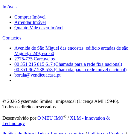
Imóveis
Comprar Imóvel
Arrendar Imóvel
Quanto Vale o seu Imóvel
Contactos
Avenida de São Miguel das encostas, edifício arcadas de são
Miguel, n249, esc 60
2775-775 Carcavelos
00 351 215 815 617 (Chamada para a rede fixa nacional)
00 351 967 538 558 (Chamada para a rede móvel nacional)
borala@vendieuacasa.pt
© 2026
Systematic Smiles - unipessoal (Licença AMI 15946).
Todos os direitos reservados.
®
Desenvolvido por
O MEU IMO
/
XLM - Innovation &
Technology
Política de Privacidade e Termos de serviço
/
Política de Cookies
/