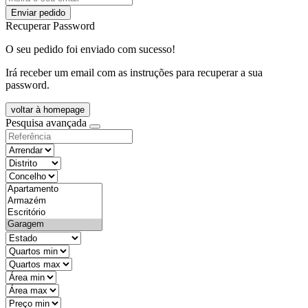
Enviar pedido
Recuperar Password
O seu pedido foi enviado com sucesso!
Irá receber um email com as instruções para recuperar a sua
password.
voltar à homepage
Pesquisa avançada
objective
districtId
countyId
types
state
mintypo
maxtypo
minarea
maxarea
minprice