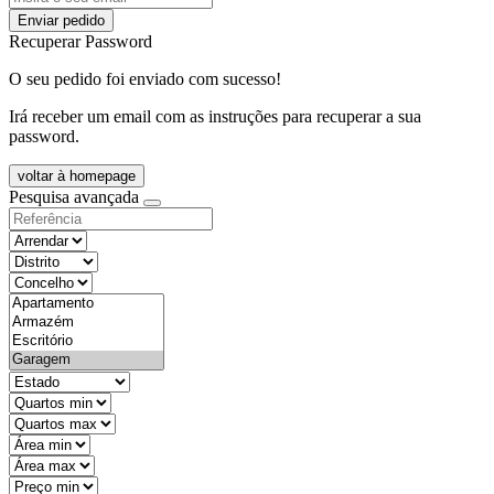
Enviar pedido
Recuperar Password
O seu pedido foi enviado com sucesso!
Irá receber um email com as instruções para recuperar a sua
password.
voltar à homepage
Pesquisa avançada
objective
districtId
countyId
types
state
mintypo
maxtypo
minarea
maxarea
minprice