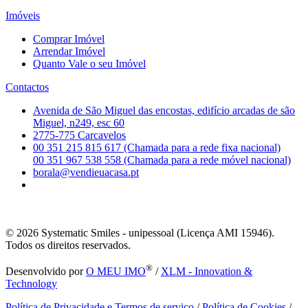
Imóveis
Comprar Imóvel
Arrendar Imóvel
Quanto Vale o seu Imóvel
Contactos
Avenida de São Miguel das encostas, edifício arcadas de são
Miguel, n249, esc 60
2775-775 Carcavelos
00 351 215 815 617 (Chamada para a rede fixa nacional)
00 351 967 538 558 (Chamada para a rede móvel nacional)
borala@vendieuacasa.pt
© 2026
Systematic Smiles - unipessoal (Licença AMI 15946).
Todos os direitos reservados.
®
Desenvolvido por
O MEU IMO
/
XLM - Innovation &
Technology
Política de Privacidade e Termos de serviço
/
Política de Cookies
/