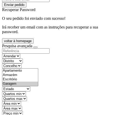
Enviar pedido
Recuperar Password
O seu pedido foi enviado com sucesso!
Irá receber um email com as instruções para recuperar a sua
password.
voltar à homepage
Pesquisa avançada
objective
districtId
countyId
types
state
mintypo
maxtypo
minarea
maxarea
minprice