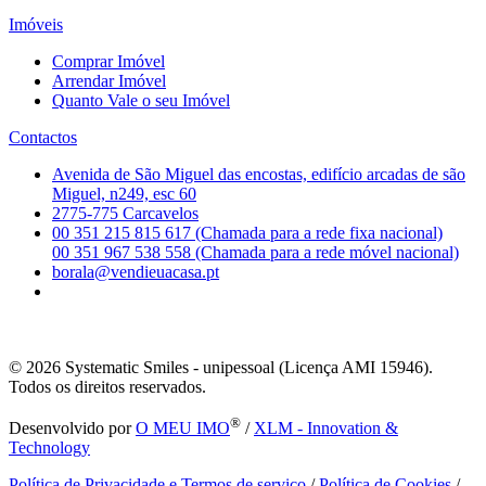
Imóveis
Comprar Imóvel
Arrendar Imóvel
Quanto Vale o seu Imóvel
Contactos
Avenida de São Miguel das encostas, edifício arcadas de são
Miguel, n249, esc 60
2775-775 Carcavelos
00 351 215 815 617 (Chamada para a rede fixa nacional)
00 351 967 538 558 (Chamada para a rede móvel nacional)
borala@vendieuacasa.pt
© 2026
Systematic Smiles - unipessoal (Licença AMI 15946).
Todos os direitos reservados.
®
Desenvolvido por
O MEU IMO
/
XLM - Innovation &
Technology
Política de Privacidade e Termos de serviço
/
Política de Cookies
/