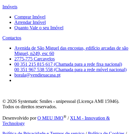
Imóveis
Comprar Imóvel
Arrendar Imóvel
Quanto Vale o seu Imóvel
Contactos
Avenida de São Miguel das encostas, edifício arcadas de são
Miguel, n249, esc 60
2775-775 Carcavelos
00 351 215 815 617 (Chamada para a rede fixa nacional)
00 351 967 538 558 (Chamada para a rede móvel nacional)
borala@vendieuacasa.pt
© 2026
Systematic Smiles - unipessoal (Licença AMI 15946).
Todos os direitos reservados.
®
Desenvolvido por
O MEU IMO
/
XLM - Innovation &
Technology
Política de Privacidade e Termos de serviço
/
Política de Cookies
/