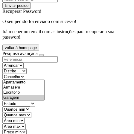
Enviar pedido
Recuperar Password
O seu pedido foi enviado com sucesso!
Irá receber um email com as instruções para recuperar a sua
password.
voltar à homepage
Pesquisa avançada
objective
districtId
countyId
types
state
mintypo
maxtypo
minarea
maxarea
minprice