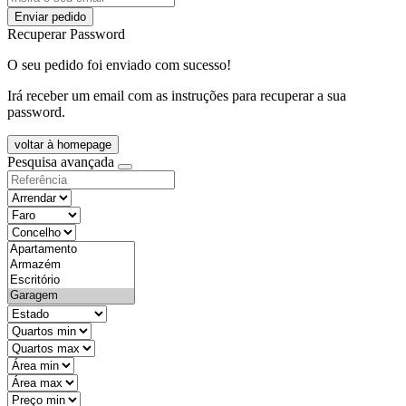
Enviar pedido
Recuperar Password
O seu pedido foi enviado com sucesso!
Irá receber um email com as instruções para recuperar a sua
password.
voltar à homepage
Pesquisa avançada
objective
districtId
countyId
types
state
mintypo
maxtypo
minarea
maxarea
minprice