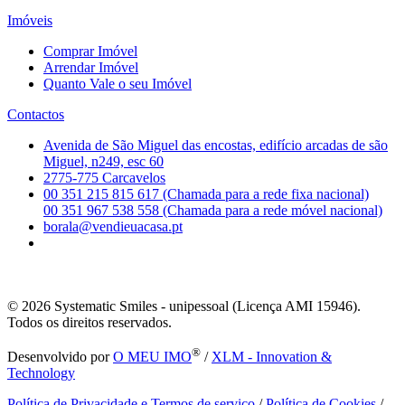
Imóveis
Comprar Imóvel
Arrendar Imóvel
Quanto Vale o seu Imóvel
Contactos
Avenida de São Miguel das encostas, edifício arcadas de são
Miguel, n249, esc 60
2775-775 Carcavelos
00 351 215 815 617 (Chamada para a rede fixa nacional)
00 351 967 538 558 (Chamada para a rede móvel nacional)
borala@vendieuacasa.pt
© 2026
Systematic Smiles - unipessoal (Licença AMI 15946).
Todos os direitos reservados.
®
Desenvolvido por
O MEU IMO
/
XLM - Innovation &
Technology
Política de Privacidade e Termos de serviço
/
Política de Cookies
/