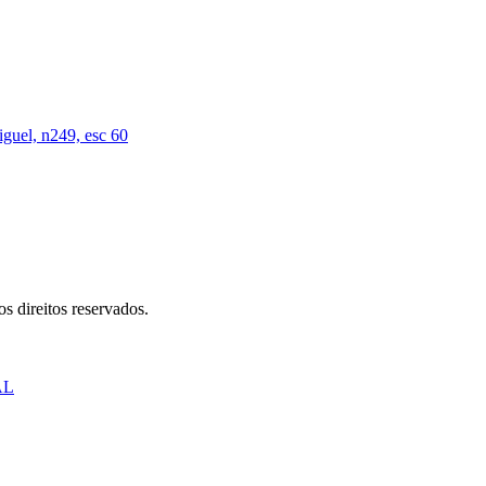
iguel, n249, esc 60
s direitos reservados.
AL