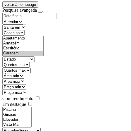
voltar à homepage
Pesquisa avançada
objective
districtId
countyId
types
state
mintypo
maxtypo
minarea
maxarea
minprice
maxprice
Com rendimento
Em destaque
features
realestateOrder