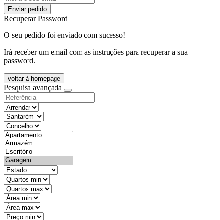
Enviar pedido
Recuperar Password
O seu pedido foi enviado com sucesso!
Irá receber um email com as instruções para recuperar a sua
password.
voltar à homepage
Pesquisa avançada
objective
districtId
countyId
types
state
mintypo
maxtypo
minarea
maxarea
minprice