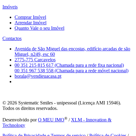
Imóveis
Comprar Imóvel
Arrendar Imóvel
Quanto Vale o seu Imóvel
Contactos
Avenida de São Miguel das encostas, edifício arcadas de são
Miguel, n249, esc 60
2775-775 Carcavelos
00 351 215 815 617 (Chamada para a rede fixa nacional)
00 351 967 538 558 (Chamada para a rede móvel nacional)
borala@vendieuacasa.pt
© 2026
Systematic Smiles - unipessoal (Licença AMI 15946).
Todos os direitos reservados.
®
Desenvolvido por
O MEU IMO
/
XLM - Innovation &
Technology
Política de Privacidade e Termos de serviço
/
Política de Cookies
/