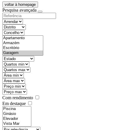
voltar à homepage
Pesquisa avançada
objective
districtId
countyId
types
state
mintypo
maxtypo
minarea
maxarea
minprice
maxprice
Com rendimento
Em destaque
features
realestateOrder