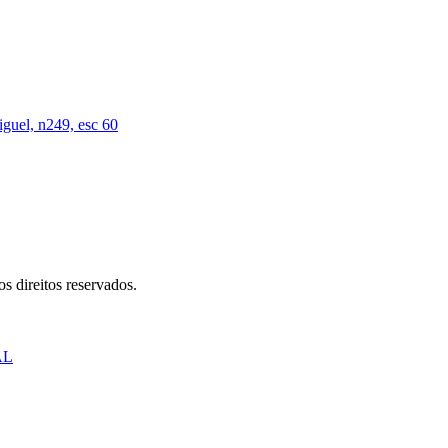
iguel, n249, esc 60
s direitos reservados.
AL