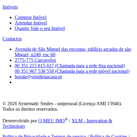
Imóveis
Comprar Imóvel
Arrendar Imóvel
Quanto Vale o seu Imóvel
Contactos
Avenida de São Miguel das encostas, edifício arcadas de são
Miguel, n249, esc 60
2775-775 Carcavelos
00 351 215 815 617 (Chamada para a rede fixa nacional)
00 351 967 538 558 (Chamada para a rede móvel nacional)
borala@vendieuacasa.pt
© 2026
Systematic Smiles - unipessoal (Licença AMI 15946).
Todos os direitos reservados.
®
Desenvolvido por
O MEU IMO
/
XLM - Innovation &
Technology
Política de Privacidade e Termos de serviço
/
Política de Cookies
/