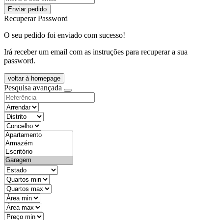
Enviar pedido
Recuperar Password
O seu pedido foi enviado com sucesso!
Irá receber um email com as instruções para recuperar a sua
password.
voltar à homepage
Pesquisa avançada
objective
districtId
countyId
types
state
mintypo
maxtypo
minarea
maxarea
minprice