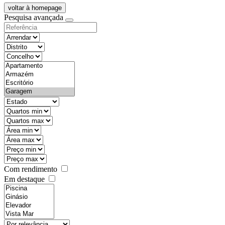
voltar à homepage
Pesquisa avançada
objective
districtId
countyId
types
state
mintypo
maxtypo
minarea
maxarea
minprice
maxprice
Com rendimento
Em destaque
features
realestateOrder