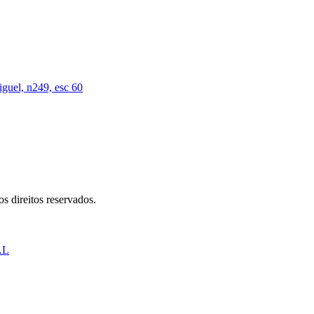
iguel, n249, esc 60
s direitos reservados.
AL