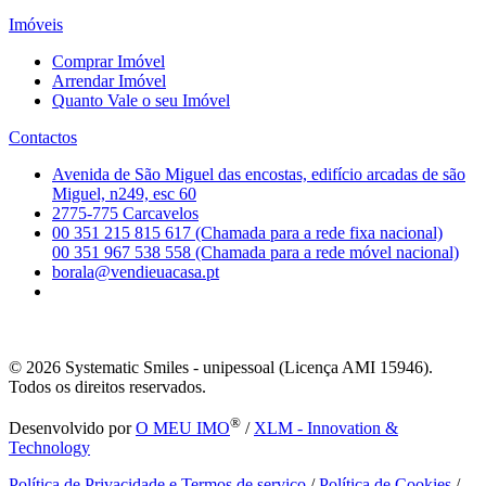
Imóveis
Comprar Imóvel
Arrendar Imóvel
Quanto Vale o seu Imóvel
Contactos
Avenida de São Miguel das encostas, edifício arcadas de são
Miguel, n249, esc 60
2775-775 Carcavelos
00 351 215 815 617 (Chamada para a rede fixa nacional)
00 351 967 538 558 (Chamada para a rede móvel nacional)
borala@vendieuacasa.pt
© 2026
Systematic Smiles - unipessoal (Licença AMI 15946).
Todos os direitos reservados.
®
Desenvolvido por
O MEU IMO
/
XLM - Innovation &
Technology
Política de Privacidade e Termos de serviço
/
Política de Cookies
/