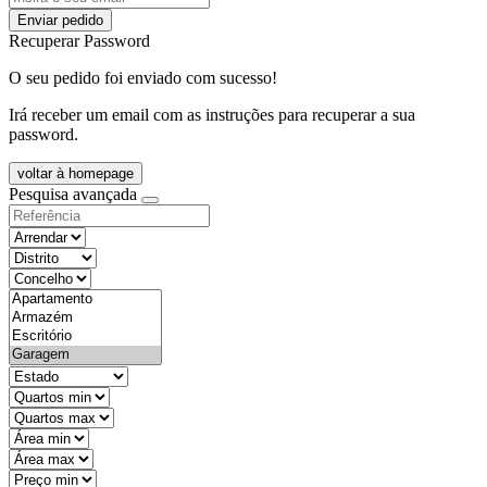
Enviar pedido
Recuperar Password
O seu pedido foi enviado com sucesso!
Irá receber um email com as instruções para recuperar a sua
password.
voltar à homepage
Pesquisa avançada
objective
districtId
countyId
types
state
mintypo
maxtypo
minarea
maxarea
minprice