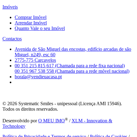
Imóveis
Comprar Imóvel
Arrendar Imóvel
Quanto Vale o seu Imóvel
Contactos
Avenida de São Miguel das encostas, edifício arcadas de são
Miguel, n249, esc 60
2775-775 Carcavelos
00 351 215 815 617 (Chamada para a rede fixa nacional)
00 351 967 538 558 (Chamada para a rede móvel nacional)
borala@vendieuacasa.pt
© 2026
Systematic Smiles - unipessoal (Licença AMI 15946).
Todos os direitos reservados.
®
Desenvolvido por
O MEU IMO
/
XLM - Innovation &
Technology
Política de Privacidade e Termos de serviço
/
Política de Cookies
/