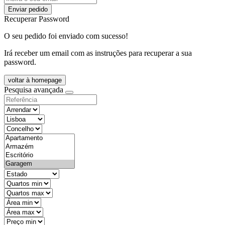
Enviar pedido
Recuperar Password
O seu pedido foi enviado com sucesso!
Irá receber um email com as instruções para recuperar a sua
password.
voltar à homepage
Pesquisa avançada
objective
districtId
countyId
types
state
mintypo
maxtypo
minarea
maxarea
minprice