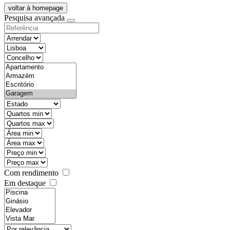
voltar à homepage
Pesquisa avançada
objective
districtId
countyId
types
state
mintypo
maxtypo
minarea
maxarea
minprice
maxprice
Com rendimento
Em destaque
features
realestateOrder