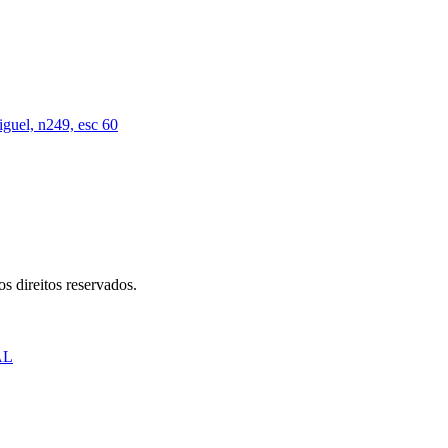
iguel, n249, esc 60
s direitos reservados.
AL