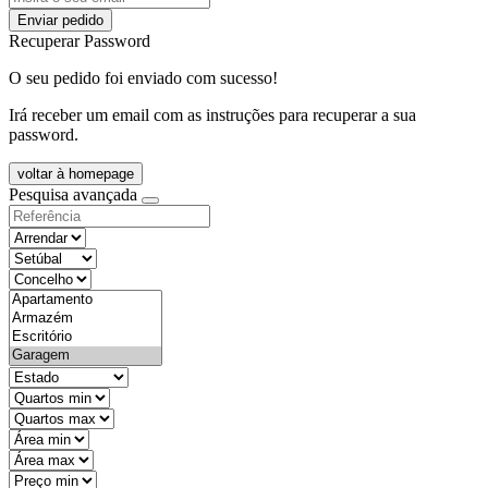
Enviar pedido
Recuperar Password
O seu pedido foi enviado com sucesso!
Irá receber um email com as instruções para recuperar a sua
password.
voltar à homepage
Pesquisa avançada
objective
districtId
countyId
types
state
mintypo
maxtypo
minarea
maxarea
minprice