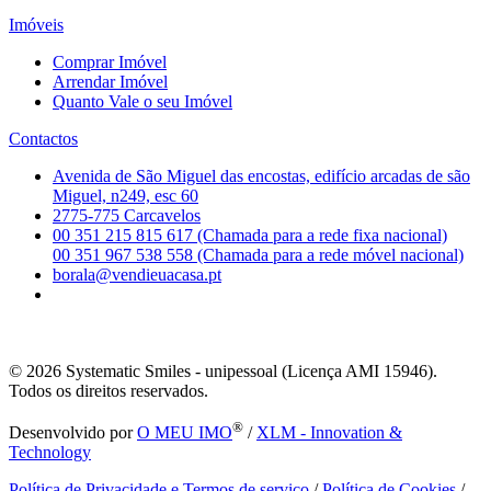
Imóveis
Comprar Imóvel
Arrendar Imóvel
Quanto Vale o seu Imóvel
Contactos
Avenida de São Miguel das encostas, edifício arcadas de são
Miguel, n249, esc 60
2775-775 Carcavelos
00 351 215 815 617 (Chamada para a rede fixa nacional)
00 351 967 538 558 (Chamada para a rede móvel nacional)
borala@vendieuacasa.pt
© 2026
Systematic Smiles - unipessoal (Licença AMI 15946).
Todos os direitos reservados.
®
Desenvolvido por
O MEU IMO
/
XLM - Innovation &
Technology
Política de Privacidade e Termos de serviço
/
Política de Cookies
/