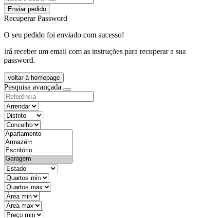
Enviar pedido
Recuperar Password
O seu pedido foi enviado com sucesso!
Irá receber um email com as instruções para recuperar a sua
password.
voltar à homepage
Pesquisa avançada
objective
districtId
countyId
types
state
mintypo
maxtypo
minarea
maxarea
minprice