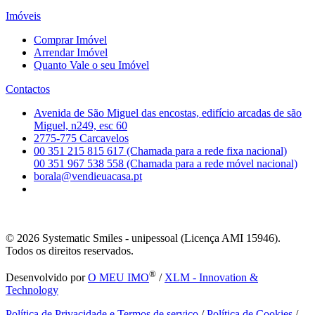
Imóveis
Comprar Imóvel
Arrendar Imóvel
Quanto Vale o seu Imóvel
Contactos
Avenida de São Miguel das encostas, edifício arcadas de são
Miguel, n249, esc 60
2775-775 Carcavelos
00 351 215 815 617 (Chamada para a rede fixa nacional)
00 351 967 538 558 (Chamada para a rede móvel nacional)
borala@vendieuacasa.pt
© 2026
Systematic Smiles - unipessoal (Licença AMI 15946).
Todos os direitos reservados.
®
Desenvolvido por
O MEU IMO
/
XLM - Innovation &
Technology
Política de Privacidade e Termos de serviço
/
Política de Cookies
/