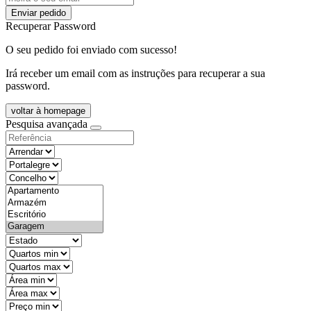
Enviar pedido
Recuperar Password
O seu pedido foi enviado com sucesso!
Irá receber um email com as instruções para recuperar a sua
password.
voltar à homepage
Pesquisa avançada
objective
districtId
countyId
types
state
mintypo
maxtypo
minarea
maxarea
minprice