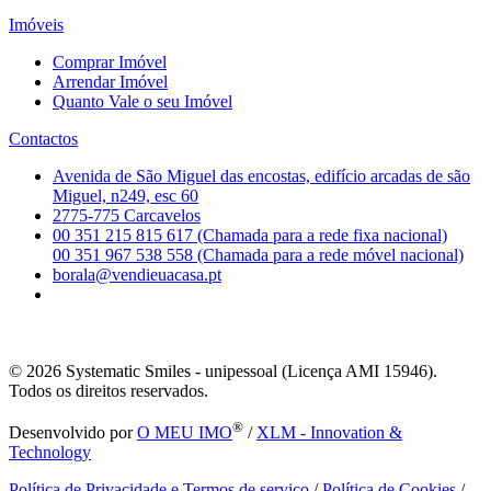
Imóveis
Comprar Imóvel
Arrendar Imóvel
Quanto Vale o seu Imóvel
Contactos
Avenida de São Miguel das encostas, edifício arcadas de são
Miguel, n249, esc 60
2775-775 Carcavelos
00 351 215 815 617 (Chamada para a rede fixa nacional)
00 351 967 538 558 (Chamada para a rede móvel nacional)
borala@vendieuacasa.pt
© 2026
Systematic Smiles - unipessoal (Licença AMI 15946).
Todos os direitos reservados.
®
Desenvolvido por
O MEU IMO
/
XLM - Innovation &
Technology
Política de Privacidade e Termos de serviço
/
Política de Cookies
/