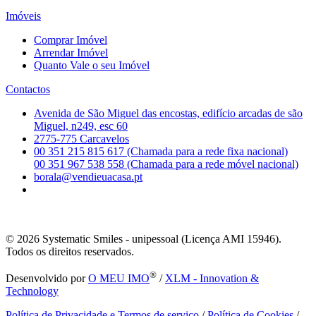
Imóveis
Comprar Imóvel
Arrendar Imóvel
Quanto Vale o seu Imóvel
Contactos
Avenida de São Miguel das encostas, edifício arcadas de são
Miguel, n249, esc 60
2775-775 Carcavelos
00 351 215 815 617 (Chamada para a rede fixa nacional)
00 351 967 538 558 (Chamada para a rede móvel nacional)
borala@vendieuacasa.pt
© 2026
Systematic Smiles - unipessoal (Licença AMI 15946).
Todos os direitos reservados.
®
Desenvolvido por
O MEU IMO
/
XLM - Innovation &
Technology
Política de Privacidade e Termos de serviço
/
Política de Cookies
/