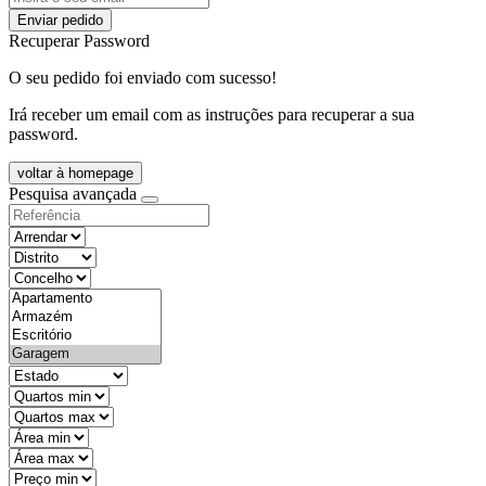
Enviar pedido
Recuperar Password
O seu pedido foi enviado com sucesso!
Irá receber um email com as instruções para recuperar a sua
password.
voltar à homepage
Pesquisa avançada
objective
districtId
countyId
types
state
mintypo
maxtypo
minarea
maxarea
minprice