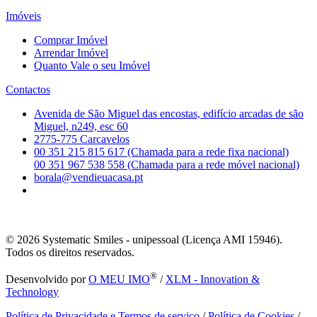
Imóveis
Comprar Imóvel
Arrendar Imóvel
Quanto Vale o seu Imóvel
Contactos
Avenida de São Miguel das encostas, edifício arcadas de são
Miguel, n249, esc 60
2775-775 Carcavelos
00 351 215 815 617 (Chamada para a rede fixa nacional)
00 351 967 538 558 (Chamada para a rede móvel nacional)
borala@vendieuacasa.pt
© 2026
Systematic Smiles - unipessoal (Licença AMI 15946).
Todos os direitos reservados.
®
Desenvolvido por
O MEU IMO
/
XLM - Innovation &
Technology
Política de Privacidade e Termos de serviço
/
Política de Cookies
/