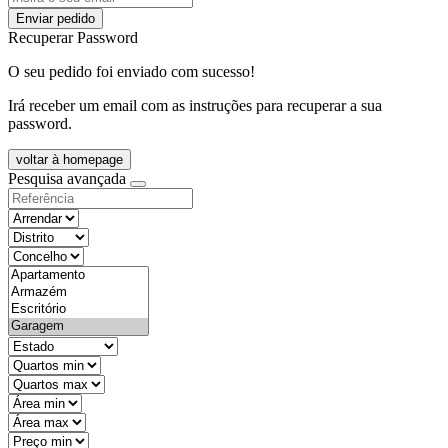
Enviar pedido
Recuperar Password
O seu pedido foi enviado com sucesso!
Irá receber um email com as instruções para recuperar a sua
password.
voltar à homepage
Pesquisa avançada
objective
districtId
countyId
types
state
mintypo
maxtypo
minarea
maxarea
minprice