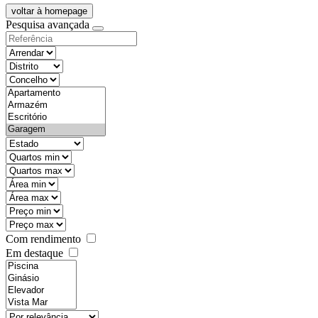
voltar à homepage
Pesquisa avançada
objective
districtId
countyId
types
state
mintypo
maxtypo
minarea
maxarea
minprice
maxprice
Com rendimento
Em destaque
features
realestateOrder