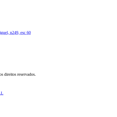
iguel, n249, esc 60
s direitos reservados.
AL