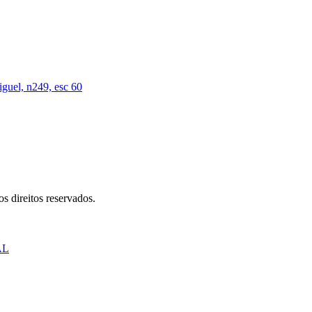
iguel, n249, esc 60
s direitos reservados.
AL