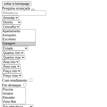
voltar à homepage
Pesquisa avançada
objective
districtId
countyId
types
state
mintypo
maxtypo
minarea
maxarea
minprice
maxprice
Com rendimento
Em destaque
features
realestateOrder