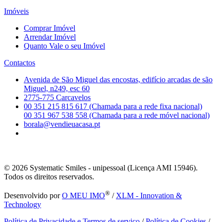
Imóveis
Comprar Imóvel
Arrendar Imóvel
Quanto Vale o seu Imóvel
Contactos
Avenida de São Miguel das encostas, edifício arcadas de são
Miguel, n249, esc 60
2775-775 Carcavelos
00 351 215 815 617 (Chamada para a rede fixa nacional)
00 351 967 538 558 (Chamada para a rede móvel nacional)
borala@vendieuacasa.pt
© 2026
Systematic Smiles - unipessoal (Licença AMI 15946).
Todos os direitos reservados.
®
Desenvolvido por
O MEU IMO
/
XLM - Innovation &
Technology
Política de Privacidade e Termos de serviço
/
Política de Cookies
/