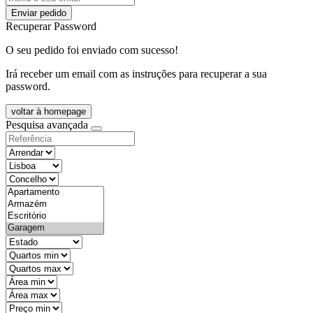
Enviar pedido
Recuperar Password
O seu pedido foi enviado com sucesso!
Irá receber um email com as instruções para recuperar a sua
password.
voltar à homepage
Pesquisa avançada
objective
districtId
countyId
types
state
mintypo
maxtypo
minarea
maxarea
minprice