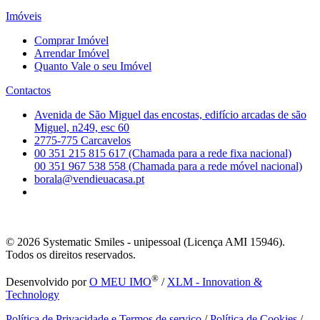
Imóveis
Comprar Imóvel
Arrendar Imóvel
Quanto Vale o seu Imóvel
Contactos
Avenida de São Miguel das encostas, edifício arcadas de são
Miguel, n249, esc 60
2775-775 Carcavelos
00 351 215 815 617 (Chamada para a rede fixa nacional)
00 351 967 538 558 (Chamada para a rede móvel nacional)
borala@vendieuacasa.pt
© 2026
Systematic Smiles - unipessoal (Licença AMI 15946).
Todos os direitos reservados.
®
Desenvolvido por
O MEU IMO
/
XLM - Innovation &
Technology
Política de Privacidade e Termos de serviço
/
Política de Cookies
/