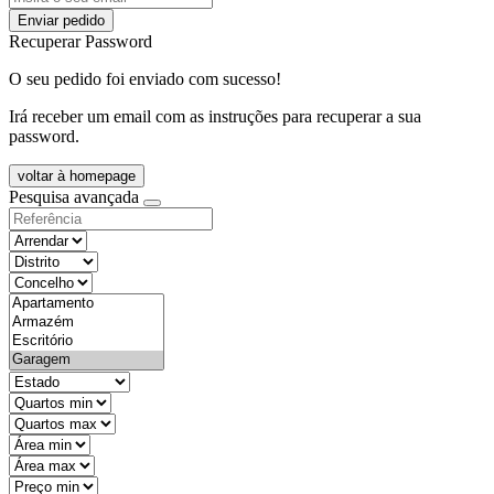
Enviar pedido
Recuperar Password
O seu pedido foi enviado com sucesso!
Irá receber um email com as instruções para recuperar a sua
password.
voltar à homepage
Pesquisa avançada
objective
districtId
countyId
types
state
mintypo
maxtypo
minarea
maxarea
minprice