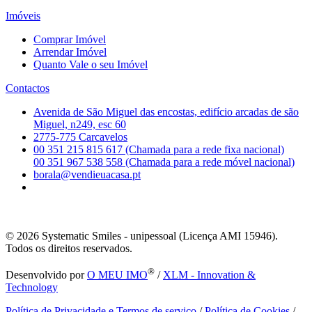
Imóveis
Comprar Imóvel
Arrendar Imóvel
Quanto Vale o seu Imóvel
Contactos
Avenida de São Miguel das encostas, edifício arcadas de são
Miguel, n249, esc 60
2775-775 Carcavelos
00 351 215 815 617 (Chamada para a rede fixa nacional)
00 351 967 538 558 (Chamada para a rede móvel nacional)
borala@vendieuacasa.pt
© 2026
Systematic Smiles - unipessoal (Licença AMI 15946).
Todos os direitos reservados.
®
Desenvolvido por
O MEU IMO
/
XLM - Innovation &
Technology
Política de Privacidade e Termos de serviço
/
Política de Cookies
/