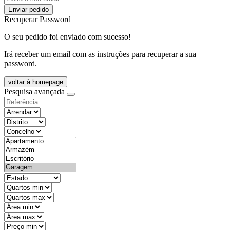
Enviar pedido
Recuperar Password
O seu pedido foi enviado com sucesso!
Irá receber um email com as instruções para recuperar a sua
password.
voltar à homepage
Pesquisa avançada
objective
districtId
countyId
types
state
mintypo
maxtypo
minarea
maxarea
minprice