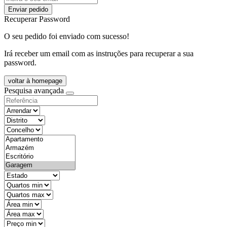
Enviar pedido
Recuperar Password
O seu pedido foi enviado com sucesso!
Irá receber um email com as instruções para recuperar a sua
password.
voltar à homepage
Pesquisa avançada
objective
districtId
countyId
types
state
mintypo
maxtypo
minarea
maxarea
minprice