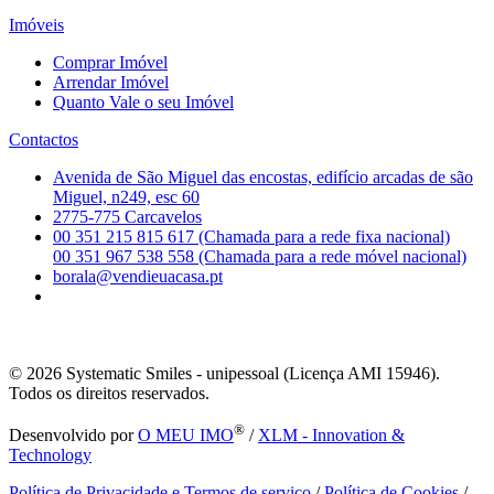
Imóveis
Comprar Imóvel
Arrendar Imóvel
Quanto Vale o seu Imóvel
Contactos
Avenida de São Miguel das encostas, edifício arcadas de são
Miguel, n249, esc 60
2775-775 Carcavelos
00 351 215 815 617 (Chamada para a rede fixa nacional)
00 351 967 538 558 (Chamada para a rede móvel nacional)
borala@vendieuacasa.pt
© 2026
Systematic Smiles - unipessoal (Licença AMI 15946).
Todos os direitos reservados.
®
Desenvolvido por
O MEU IMO
/
XLM - Innovation &
Technology
Política de Privacidade e Termos de serviço
/
Política de Cookies
/