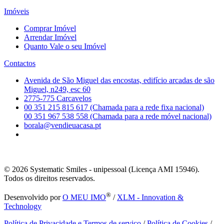
Imóveis
Comprar Imóvel
Arrendar Imóvel
Quanto Vale o seu Imóvel
Contactos
Avenida de São Miguel das encostas, edifício arcadas de são
Miguel, n249, esc 60
2775-775 Carcavelos
00 351 215 815 617 (Chamada para a rede fixa nacional)
00 351 967 538 558 (Chamada para a rede móvel nacional)
borala@vendieuacasa.pt
© 2026
Systematic Smiles - unipessoal (Licença AMI 15946).
Todos os direitos reservados.
®
Desenvolvido por
O MEU IMO
/
XLM - Innovation &
Technology
Política de Privacidade e Termos de serviço
/
Política de Cookies
/