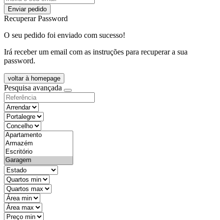
Enviar pedido
Recuperar Password
O seu pedido foi enviado com sucesso!
Irá receber um email com as instruções para recuperar a sua
password.
voltar à homepage
Pesquisa avançada
objective
districtId
countyId
types
state
mintypo
maxtypo
minarea
maxarea
minprice