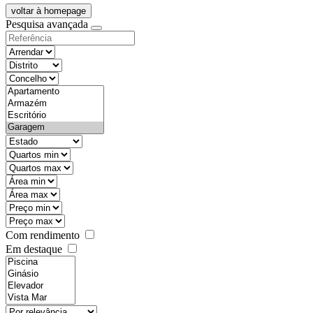
voltar à homepage
Pesquisa avançada
objective
districtId
countyId
types
state
mintypo
maxtypo
minarea
maxarea
minprice
maxprice
Com rendimento
Em destaque
features
realestateOrder