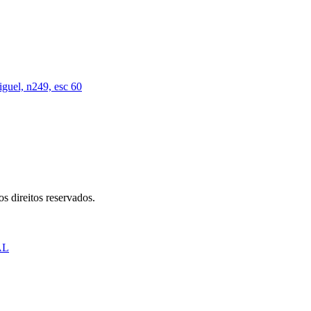
iguel, n249, esc 60
s direitos reservados.
AL