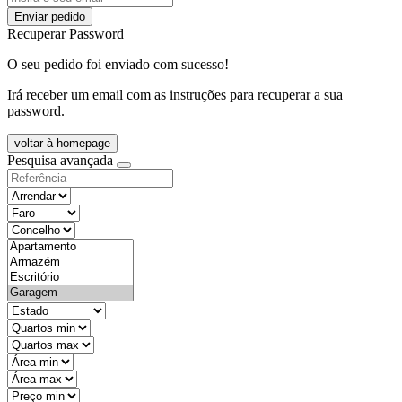
Enviar pedido
Recuperar Password
O seu pedido foi enviado com sucesso!
Irá receber um email com as instruções para recuperar a sua
password.
voltar à homepage
Pesquisa avançada
objective
districtId
countyId
types
state
mintypo
maxtypo
minarea
maxarea
minprice