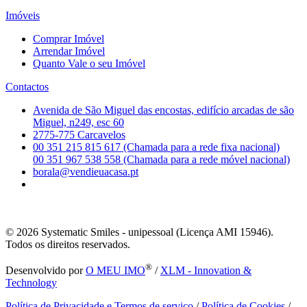
Imóveis
Comprar Imóvel
Arrendar Imóvel
Quanto Vale o seu Imóvel
Contactos
Avenida de São Miguel das encostas, edifício arcadas de são
Miguel, n249, esc 60
2775-775 Carcavelos
00 351 215 815 617 (Chamada para a rede fixa nacional)
00 351 967 538 558 (Chamada para a rede móvel nacional)
borala@vendieuacasa.pt
© 2026
Systematic Smiles - unipessoal (Licença AMI 15946).
Todos os direitos reservados.
®
Desenvolvido por
O MEU IMO
/
XLM - Innovation &
Technology
Política de Privacidade e Termos de serviço
/
Política de Cookies
/