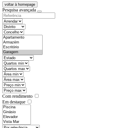
voltar à homepage
Pesquisa avançada
objective
districtId
countyId
types
state
mintypo
maxtypo
minarea
maxarea
minprice
maxprice
Com rendimento
Em destaque
features
realestateOrder