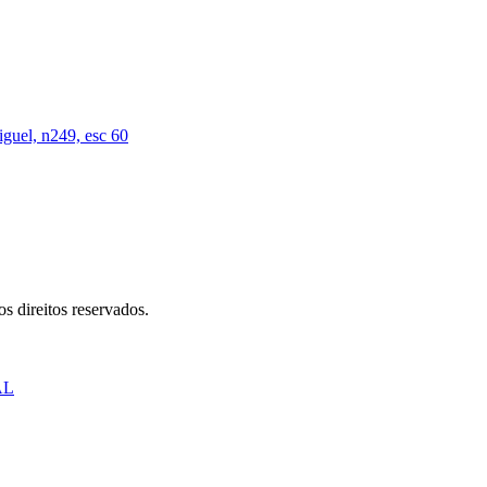
iguel, n249, esc 60
s direitos reservados.
AL