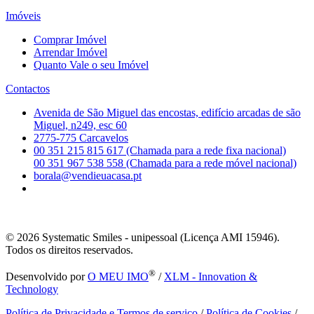
Imóveis
Comprar Imóvel
Arrendar Imóvel
Quanto Vale o seu Imóvel
Contactos
Avenida de São Miguel das encostas, edifício arcadas de são
Miguel, n249, esc 60
2775-775 Carcavelos
00 351 215 815 617 (Chamada para a rede fixa nacional)
00 351 967 538 558 (Chamada para a rede móvel nacional)
borala@vendieuacasa.pt
© 2026
Systematic Smiles - unipessoal (Licença AMI 15946).
Todos os direitos reservados.
®
Desenvolvido por
O MEU IMO
/
XLM - Innovation &
Technology
Política de Privacidade e Termos de serviço
/
Política de Cookies
/