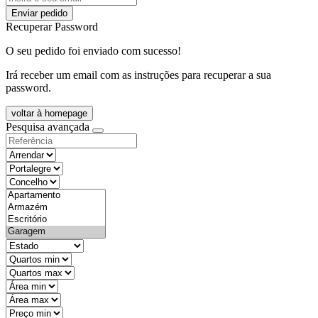
Enviar pedido
Recuperar Password
O seu pedido foi enviado com sucesso!
Irá receber um email com as instruções para recuperar a sua
password.
voltar à homepage
Pesquisa avançada
objective
districtId
countyId
types
state
mintypo
maxtypo
minarea
maxarea
minprice