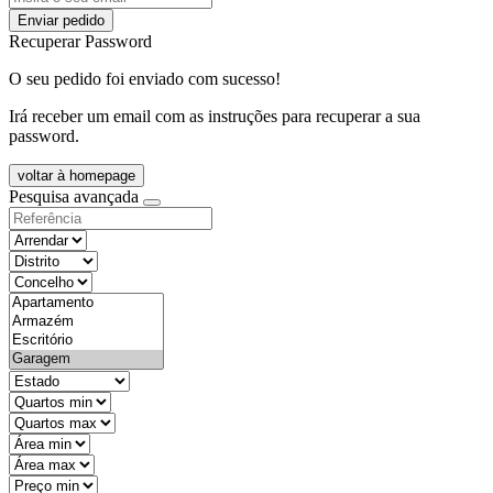
Enviar pedido
Recuperar Password
O seu pedido foi enviado com sucesso!
Irá receber um email com as instruções para recuperar a sua
password.
voltar à homepage
Pesquisa avançada
objective
districtId
countyId
types
state
mintypo
maxtypo
minarea
maxarea
minprice