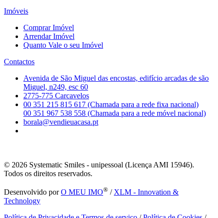
Imóveis
Comprar Imóvel
Arrendar Imóvel
Quanto Vale o seu Imóvel
Contactos
Avenida de São Miguel das encostas, edifício arcadas de são
Miguel, n249, esc 60
2775-775 Carcavelos
00 351 215 815 617 (Chamada para a rede fixa nacional)
00 351 967 538 558 (Chamada para a rede móvel nacional)
borala@vendieuacasa.pt
© 2026
Systematic Smiles - unipessoal (Licença AMI 15946).
Todos os direitos reservados.
®
Desenvolvido por
O MEU IMO
/
XLM - Innovation &
Technology
Política de Privacidade e Termos de serviço
/
Política de Cookies
/