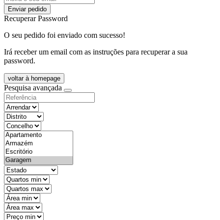
Enviar pedido
Recuperar Password
O seu pedido foi enviado com sucesso!
Irá receber um email com as instruções para recuperar a sua
password.
voltar à homepage
Pesquisa avançada
objective
districtId
countyId
types
state
mintypo
maxtypo
minarea
maxarea
minprice