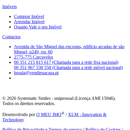
Imóveis
Comprar Imóvel
Arrendar Imóvel
Quanto Vale o seu Imóvel
Contactos
Avenida de São Miguel das encostas, edifício arcadas de são
Miguel, n249, esc 60
2775-775 Carcavelos
00 351 215 815 617 (Chamada para a rede fixa nacional)
00 351 967 538 558 (Chamada para a rede móvel nacional)
borala@vendieuacasa.pt
© 2026
Systematic Smiles - unipessoal (Licença AMI 15946).
Todos os direitos reservados.
®
Desenvolvido por
O MEU IMO
/
XLM - Innovation &
Technology
Política de Privacidade e Termos de serviço
/
Política de Cookies
/