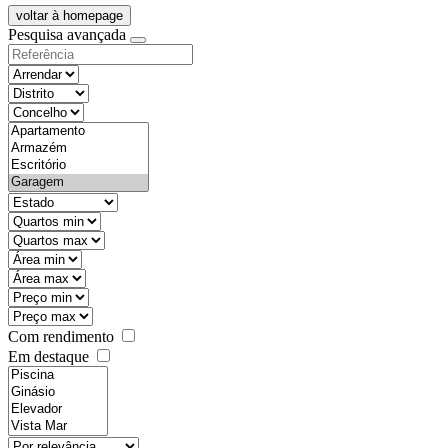
voltar à homepage
Pesquisa avançada
objective
districtId
countyId
types
state
mintypo
maxtypo
minarea
maxarea
minprice
maxprice
Com rendimento
Em destaque
features
realestateOrder