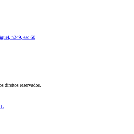
iguel, n249, esc 60
s direitos reservados.
AL