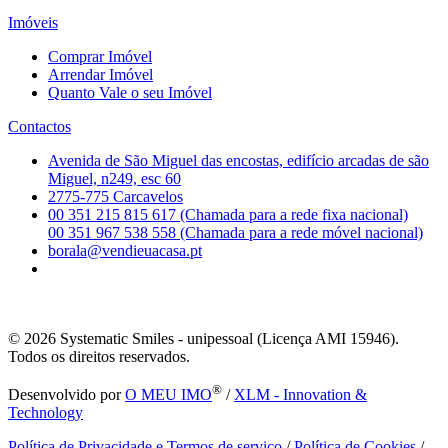
Imóveis
Comprar Imóvel
Arrendar Imóvel
Quanto Vale o seu Imóvel
Contactos
Avenida de São Miguel das encostas, edifício arcadas de são
Miguel, n249, esc 60
2775-775 Carcavelos
00 351 215 815 617 (Chamada para a rede fixa nacional)
00 351 967 538 558 (Chamada para a rede móvel nacional)
borala@vendieuacasa.pt
© 2026
Systematic Smiles - unipessoal (Licença AMI 15946).
Todos os direitos reservados.
®
Desenvolvido por
O MEU IMO
/
XLM - Innovation &
Technology
Política de Privacidade e Termos de serviço
/
Política de Cookies
/