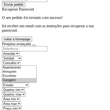
Enviar pedido
Recuperar Password
O seu pedido foi enviado com sucesso!
Irá receber um email com as instruções para recuperar a sua
password.
voltar à homepage
Pesquisa avançada
objective
districtId
countyId
types
state
mintypo
maxtypo
minarea
maxarea
minprice