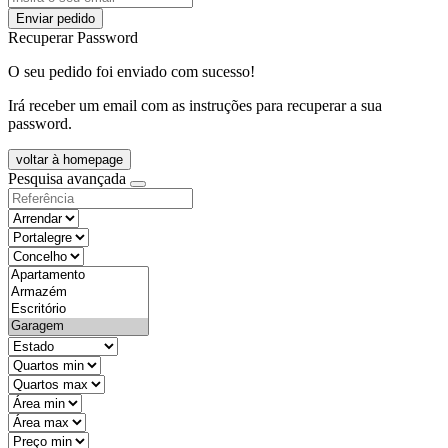
Enviar pedido
Recuperar Password
O seu pedido foi enviado com sucesso!
Irá receber um email com as instruções para recuperar a sua
password.
voltar à homepage
Pesquisa avançada
objective
districtId
countyId
types
state
mintypo
maxtypo
minarea
maxarea
minprice