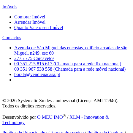
Imóveis
Comprar Imóvel
Arrendar Imóvel
Quanto Vale o seu Imóvel
Contactos
Avenida de São Miguel das encostas, edifício arcadas de são
Miguel, n249, esc 60
2775-775 Carcavelos
00 351 215 815 617 (Chamada para a rede fixa nacional)
00 351 967 538 558 (Chamada para a rede móvel nacional)
borala@vendieuacasa.pt
© 2026
Systematic Smiles - unipessoal (Licença AMI 15946).
Todos os direitos reservados.
®
Desenvolvido por
O MEU IMO
/
XLM - Innovation &
Technology
Política de Privacidade e Termos de serviço
/
Política de Cookies
/