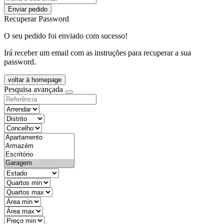
Enviar pedido
Recuperar Password
O seu pedido foi enviado com sucesso!
Irá receber um email com as instruções para recuperar a sua
password.
voltar à homepage
Pesquisa avançada
objective
districtId
countyId
types
state
mintypo
maxtypo
minarea
maxarea
minprice