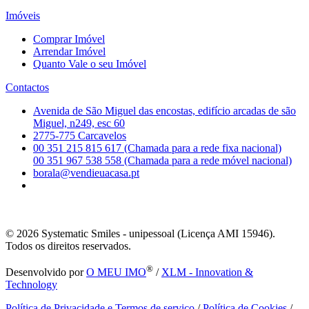
Imóveis
Comprar Imóvel
Arrendar Imóvel
Quanto Vale o seu Imóvel
Contactos
Avenida de São Miguel das encostas, edifício arcadas de são
Miguel, n249, esc 60
2775-775 Carcavelos
00 351 215 815 617 (Chamada para a rede fixa nacional)
00 351 967 538 558 (Chamada para a rede móvel nacional)
borala@vendieuacasa.pt
© 2026
Systematic Smiles - unipessoal (Licença AMI 15946).
Todos os direitos reservados.
®
Desenvolvido por
O MEU IMO
/
XLM - Innovation &
Technology
Política de Privacidade e Termos de serviço
/
Política de Cookies
/