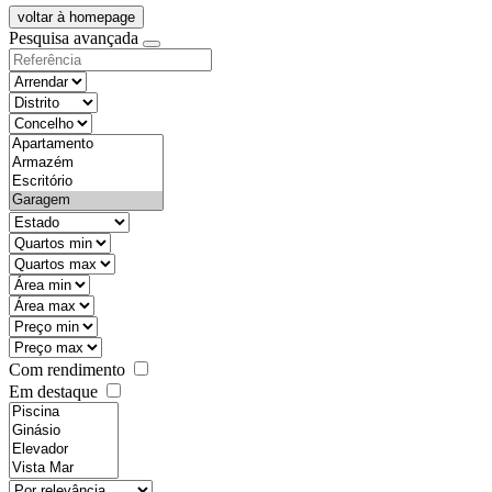
voltar à homepage
Pesquisa avançada
objective
districtId
countyId
types
state
mintypo
maxtypo
minarea
maxarea
minprice
maxprice
Com rendimento
Em destaque
features
realestateOrder