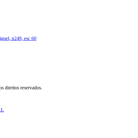
iguel, n249, esc 60
s direitos reservados.
AL