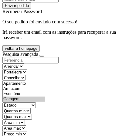
Enviar pedido
Recuperar Password
O seu pedido foi enviado com sucesso!
Irá receber um email com as instruções para recuperar a sua
password.
voltar à homepage
Pesquisa avançada
objective
districtId
countyId
types
state
mintypo
maxtypo
minarea
maxarea
minprice