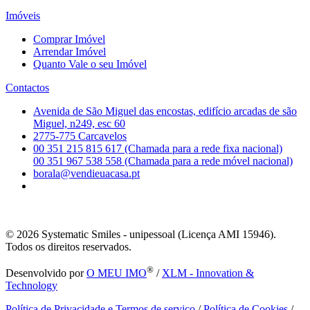
Imóveis
Comprar Imóvel
Arrendar Imóvel
Quanto Vale o seu Imóvel
Contactos
Avenida de São Miguel das encostas, edifício arcadas de são
Miguel, n249, esc 60
2775-775 Carcavelos
00 351 215 815 617 (Chamada para a rede fixa nacional)
00 351 967 538 558 (Chamada para a rede móvel nacional)
borala@vendieuacasa.pt
© 2026
Systematic Smiles - unipessoal (Licença AMI 15946).
Todos os direitos reservados.
®
Desenvolvido por
O MEU IMO
/
XLM - Innovation &
Technology
Política de Privacidade e Termos de serviço
/
Política de Cookies
/