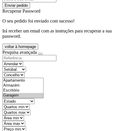
Enviar pedido
Recuperar Password
O seu pedido foi enviado com sucesso!
Irá receber um email com as instruções para recuperar a sua
password.
voltar à homepage
Pesquisa avançada
objective
districtId
countyId
types
state
mintypo
maxtypo
minarea
maxarea
minprice