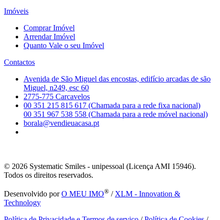
Imóveis
Comprar Imóvel
Arrendar Imóvel
Quanto Vale o seu Imóvel
Contactos
Avenida de São Miguel das encostas, edifício arcadas de são
Miguel, n249, esc 60
2775-775 Carcavelos
00 351 215 815 617 (Chamada para a rede fixa nacional)
00 351 967 538 558 (Chamada para a rede móvel nacional)
borala@vendieuacasa.pt
© 2026
Systematic Smiles - unipessoal (Licença AMI 15946).
Todos os direitos reservados.
®
Desenvolvido por
O MEU IMO
/
XLM - Innovation &
Technology
Política de Privacidade e Termos de serviço
/
Política de Cookies
/