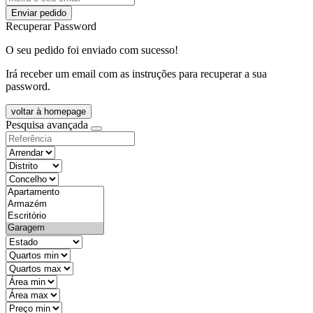
Enviar pedido
Recuperar Password
O seu pedido foi enviado com sucesso!
Irá receber um email com as instruções para recuperar a sua
password.
voltar à homepage
Pesquisa avançada
objective
districtId
countyId
types
state
mintypo
maxtypo
minarea
maxarea
minprice