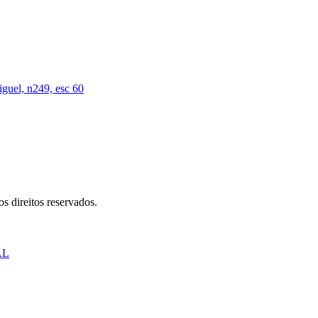
iguel, n249, esc 60
s direitos reservados.
AL