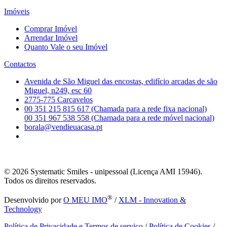
Imóveis
Comprar Imóvel
Arrendar Imóvel
Quanto Vale o seu Imóvel
Contactos
Avenida de São Miguel das encostas, edifício arcadas de são
Miguel, n249, esc 60
2775-775 Carcavelos
00 351 215 815 617 (Chamada para a rede fixa nacional)
00 351 967 538 558 (Chamada para a rede móvel nacional)
borala@vendieuacasa.pt
© 2026
Systematic Smiles - unipessoal (Licença AMI 15946).
Todos os direitos reservados.
®
Desenvolvido por
O MEU IMO
/
XLM - Innovation &
Technology
Política de Privacidade e Termos de serviço
/
Política de Cookies
/