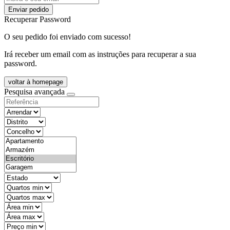
Enviar pedido
Recuperar Password
O seu pedido foi enviado com sucesso!
Irá receber um email com as instruções para recuperar a sua
password.
voltar à homepage
Pesquisa avançada
objective
districtId
countyId
types
state
mintypo
maxtypo
minarea
maxarea
minprice