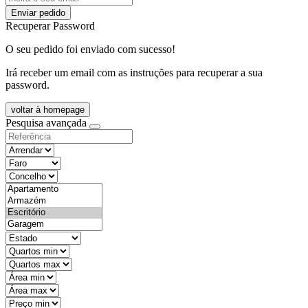
Enviar pedido
Recuperar Password
O seu pedido foi enviado com sucesso!
Irá receber um email com as instruções para recuperar a sua
password.
voltar à homepage
Pesquisa avançada
objective
districtId
countyId
types
state
mintypo
maxtypo
minarea
maxarea
minprice