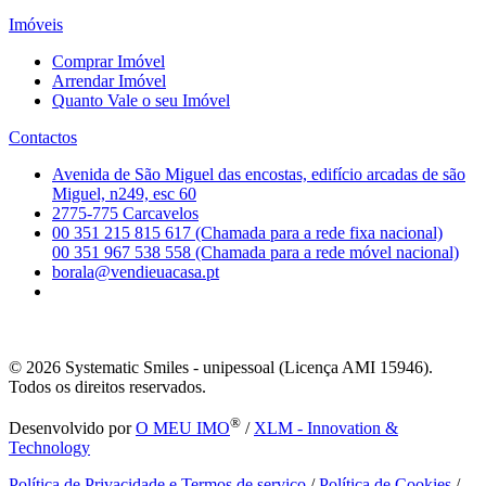
Imóveis
Comprar Imóvel
Arrendar Imóvel
Quanto Vale o seu Imóvel
Contactos
Avenida de São Miguel das encostas, edifício arcadas de são
Miguel, n249, esc 60
2775-775 Carcavelos
00 351 215 815 617 (Chamada para a rede fixa nacional)
00 351 967 538 558 (Chamada para a rede móvel nacional)
borala@vendieuacasa.pt
© 2026
Systematic Smiles - unipessoal (Licença AMI 15946).
Todos os direitos reservados.
®
Desenvolvido por
O MEU IMO
/
XLM - Innovation &
Technology
Política de Privacidade e Termos de serviço
/
Política de Cookies
/