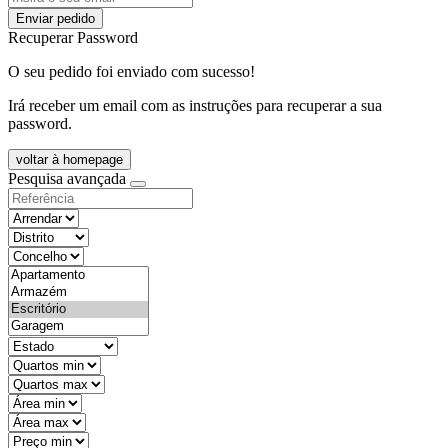
Enviar pedido
Recuperar Password
O seu pedido foi enviado com sucesso!
Irá receber um email com as instruções para recuperar a sua
password.
voltar à homepage
Pesquisa avançada
objective
districtId
countyId
types
state
mintypo
maxtypo
minarea
maxarea
minprice