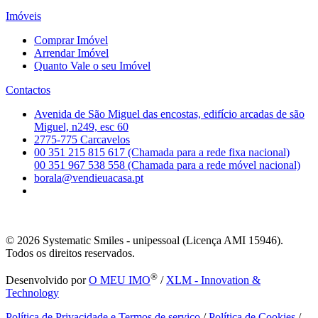
Imóveis
Comprar Imóvel
Arrendar Imóvel
Quanto Vale o seu Imóvel
Contactos
Avenida de São Miguel das encostas, edifício arcadas de são
Miguel, n249, esc 60
2775-775 Carcavelos
00 351 215 815 617 (Chamada para a rede fixa nacional)
00 351 967 538 558 (Chamada para a rede móvel nacional)
borala@vendieuacasa.pt
© 2026
Systematic Smiles - unipessoal (Licença AMI 15946).
Todos os direitos reservados.
®
Desenvolvido por
O MEU IMO
/
XLM - Innovation &
Technology
Política de Privacidade e Termos de serviço
/
Política de Cookies
/